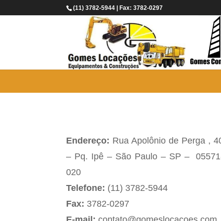
(11) 3782-5944 | Fax: 3782-0297
Endereço:
Rua Apolônio de Perga , 4
– Pq. Ipê – São Paulo – SP – 05571
020
Telefone:
(11) 3782-5944
Fax:
3782-0297
E-mail:
contato@gomeslocacoes.com