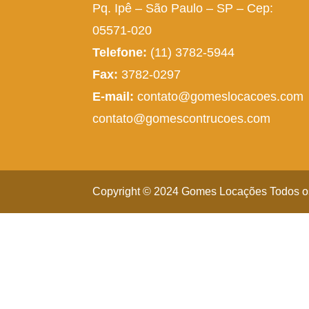
Pq. Ipê – São Paulo – SP – Cep:
05571-020
Telefone:
(11) 3782-5944
Fax:
3782-0297
E-mail:
contato@gomeslocacoes.com
contato@gomescontrucoes.com
Copyright © 2024 Gomes Locações Todos os