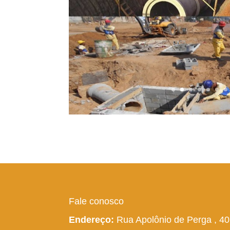
Fale conosco
Endereço:
Rua Apolônio de Perga , 40